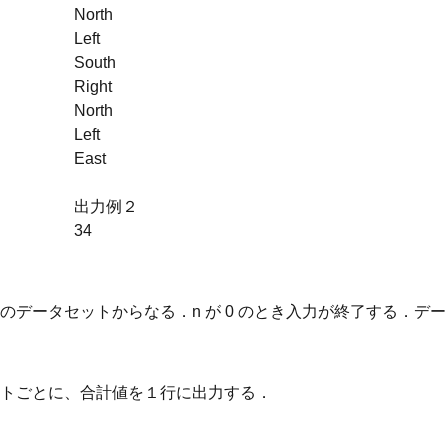
North
Left
South
Right
North
Left
East
出力例２
34
のデータセットからなる．n が 0 のとき入力が終了する．デー
トごとに、合計値を１行に出力する．