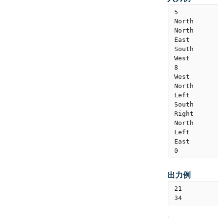
5

North

North

East

South

West

8

West

North

Left

South

Right

North

Left

East

出力例
21
