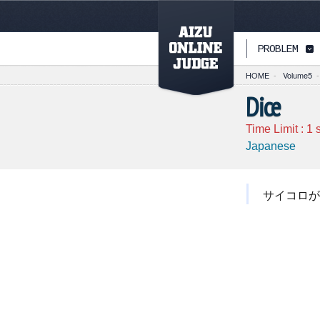
PAGETOP
PROBLEM
HOME
-
Volume5
-
Dice
Time Limit :
1
s
Japanese
サイコロが