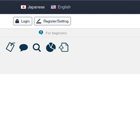
Japanese
English
Login
Register/Setting
For beginners