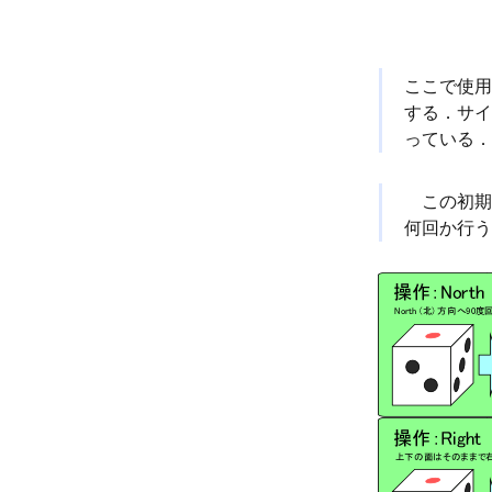
ここで使用
する．サイ
っている．
この初期配
何回か行う