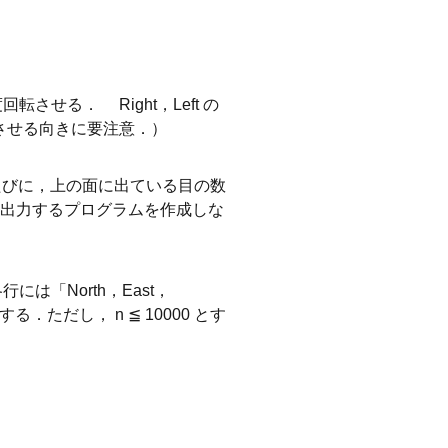
回転させる． Right，Left の
転させる向きに要注意．）
たびに，上の面に出ている目の数
出力するプログラムを作成しな
は「North，East，
する．ただし， n ≦ 10000 とす