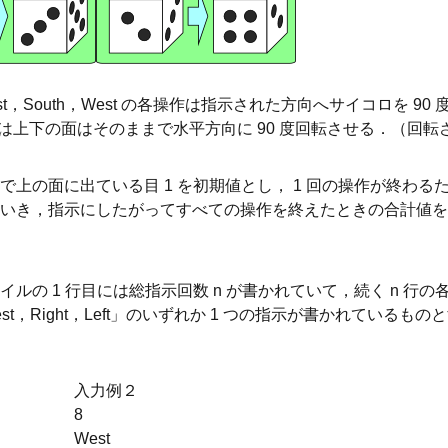
East，South，West の各操作は指示された方向へサイコロを 90 度
作は上下の面はそのままで水平方向に 90 度回転させる．（回
上の面に出ている目 1 を初期値とし， 1 回の操作が終わる
いき，指示にしたがってすべての操作を終えたときの合計値を
の 1 行目には総指示回数 n が書かれていて，続く n 行の各行に
West，Right，Left」のいずれか 1 つの指示が書かれているものと
入力例２
8
West