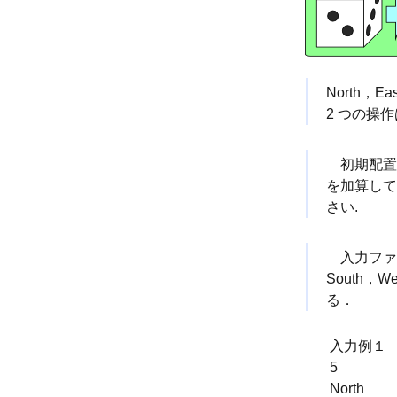
North，
2 つの操
初期配置で
を加算して
さい.
入力ファイル
South，
る．
入力例１
5
North