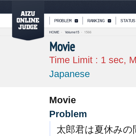
PAGETOP
PROBLEM
RANKING
STATUS
HOME
-
Volume15
-
1566
Movie
Time Limit :
1
sec, M
Japanese
Movie
Problem
太郎君は夏休みの