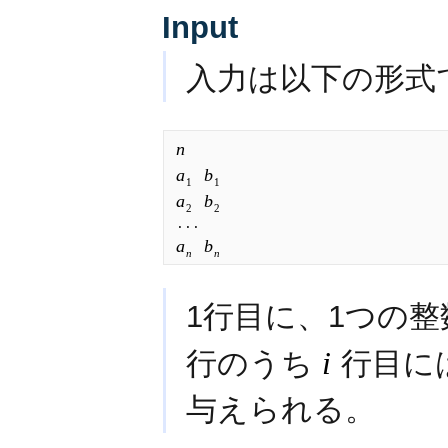
Input
入力は以下の形式
n
a
b
1
1
a
b
2
2
a
b
n
n
1行目に、1つの
行のうち
i
行目には
与えられる。