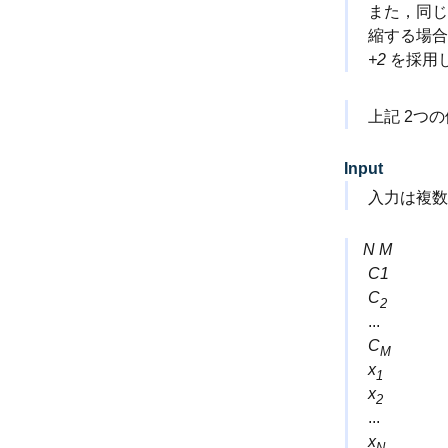
また，同
縮する場
+2
を採用
上記 2つの例
Input
入力は複数
N
M
C
1
C
2
...
C
M
x
1
x
2
...
x
N