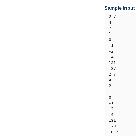
Sample Input
2 7

4

2

1

0

-1

-2

-4

131

137

2 7

4

2

1

0

-1

-2

-4

131

123

10 7
