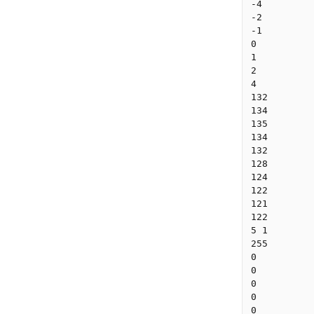
-4

-2

-1

0

1

2

4

132

134

135

134

132

128

124

122

121

122

5 1

255

0

0

0

0

0
