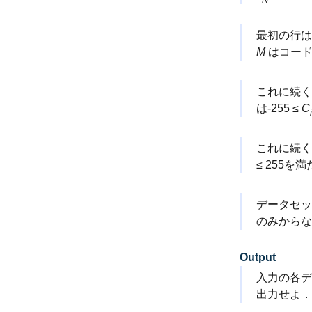
最初の行
M
はコード
これに続
は-255 ≤
C
i
これに続
≤ 255を
データセッ
のみからな
Output
入力の各デ
出力せよ．