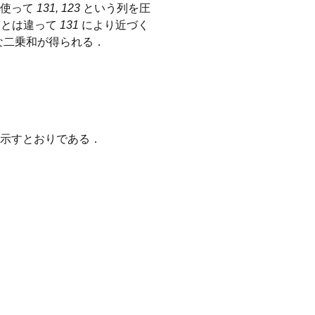
を使って
131, 123
という列を圧
例とは違って
131
により近づく
な二乗和が得られる．
示すとおりである．