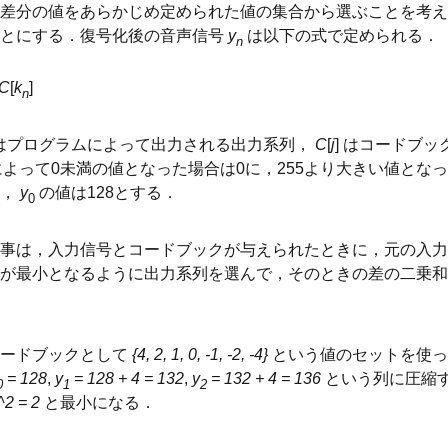
差分の値をあらかじめ定められた値の集合から選ぶことを考え
ことにする．復号化後の音声信号
y
は以下の式で定められる．
n
C
[
k
]
n
はプログラムによって出力される出力系列，
C
[
j
] はコードブッ
よって0未満の値となった場合は0に，255より大きい値となっ
た，
y
の値は128とする．
0
事は，入力信号とコードブックが与えられたときに，元の入力
が最小となるように出力系列を選んで，そのときの差の二乗和
コードブックとして
{4, 2, 1, 0, -1, -2, -4}
という値のセットを使
= 128
,
y
= 128 + 4 = 132
,
y
= 132 + 4 = 136
という列に圧縮す
0
1
2
^2 = 2
と最小になる．