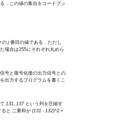
る．この値の集合をコードブッ
クの
j
番目の値である．ただし
た場合は255にそれぞれ丸めら
信号と復号化後の出力信号との
を出力するプログラムを書くこ
って
131, 137
という列を圧縮す
ると 二乗和が
(131 - 132)^2 +