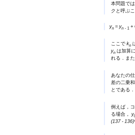
本問題では
クと呼ぶ
y
=
y
+
n
n
- 1
ここで
k
n
y
は加算に
n
れる．ま
あなたの仕
差の二乗和
とである．
例えば，
る場合，
y
(137 - 136)