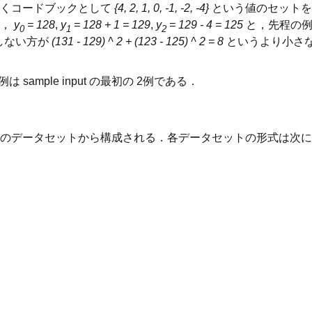
じくコードブックとして
{4, 2, 1, 0, -1, -2, -4}
という値のセット
合，
y
= 128
,
y
= 128 + 1 = 129
,
y
= 129 - 4 = 125
と，先程の
0
1
2
しない方が
(131 - 129) ^ 2 + (123 - 125) ^ 2 = 8
というより小さ
は sample input の最初の 2例である．
のデータセットから構成される．各データセットの形式は次に