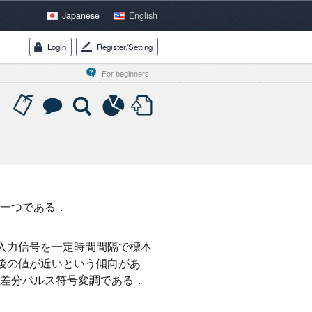
Japanese
English
Login
Register/Setting
For beginners
一つである．
は入力信号を一定時間間隔で標本
前後の値が近いという傾向があ
差分パルス符号変調である．