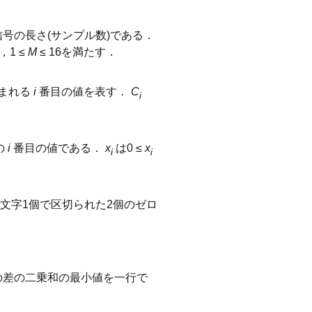
号の長さ(サンプル数)である．
0，1 ≤
M
≤ 16を満たす．
まれる
i
番目の値を表す．
C
i
の
i
番目の値である．
x
は0 ≤
x
i
i
文字1個で区切られた2個のゼロ
の差の二乗和の最小値を一行で