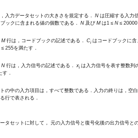
は，入力データセットの大きさを規定する．
N
は圧縮する入力信
ブックに含まれる値の個数である．
N
及び
M
は1 ≤
N
≤ 2000
く
M
行は，コードブックの記述である．
C
はコードブックに含
i
≤ 255を満たす．
く
N
行は，入力信号の記述である．
x
は入力信号を表す整数列
i
満たす．
トの中の入力項目は，すべて整数である．入力の終りは，空白
る行で表される．
ータセットに対して， 元の入力信号と復号化後の出力信号と