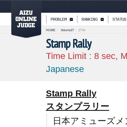
PAGETOP
PROBLEM
RANKING
STATUS
HOME
-
Volume27
-
2704
Stamp Rally
Time Limit :
8
sec, M
Japanese
Stamp Rally
スタンプラリー
日本アミューズメントグ