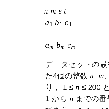
n
m
s
t
a
b
c
1
1
1
...
a
b
c
m
m
m
データセットの最
た4個の整数
n
,
m
,
り， 1 ≤
n
≤ 20
1 から
n
までの番