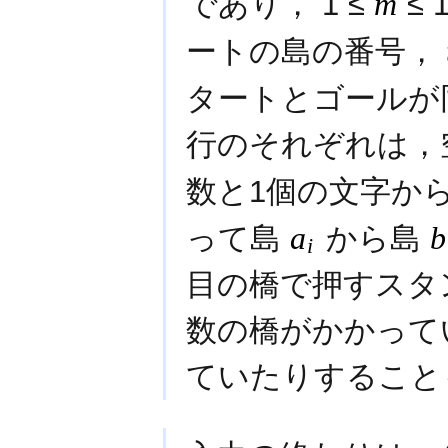
であり， 1 ≤
m
≤ 
ートの島の番号，
タートとゴールが
行のそれぞれは，
数と1個の文字か
って島
a
から島
b
i
目の橋で押すスタ
数の橋がかかって
ていたりすること