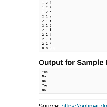
1 2 ]

1 2 +

1 2 *

2 1 a

2 1 (

2 1 )

2 1 [

2 1 ]

2 1 +

2 1 *

0 0 0 0
Output for Sample 
Yes

No

No

Yes

No
Source:
https://onlineju