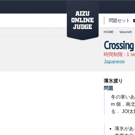
PAGETOP
問題セット
HOME
-
Volume5
-
Crossing 
時間制限 :
1
s
Japanese
薄氷渡り
問題
冬の寒いあ
m 個，南
る． JO
薄氷があ