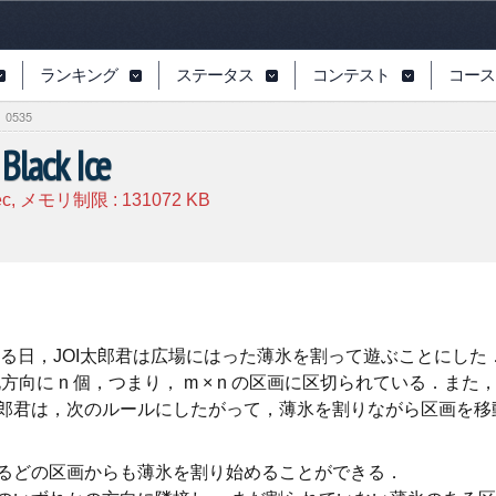
ランキング
ステータス
コンテスト
コース
0535
Black Ice
ec, メモリ制限 :
131072
KB
る日，JOI太郎君は広場にはった薄氷を割って遊ぶことにした
北方向に n 個，つまり， m × n の区画に区切られている．
I太郎君は，次のルールにしたがって，薄氷を割りながら区画を
るどの区画からも薄氷を割り始めることができる．