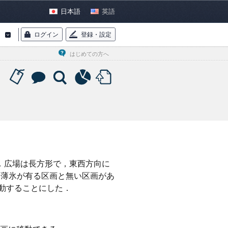
日本語
英語
ログイン
登録・設定
はじめての方へ
．広場は長方形で，東西方向に
また，薄氷が有る区画と無い区画があ
移動することにした．