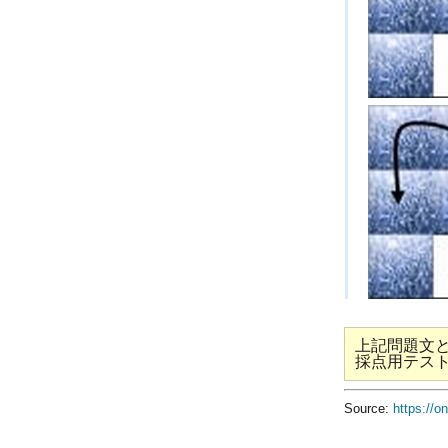
上記問題文
採点用テス
Source:
https://o