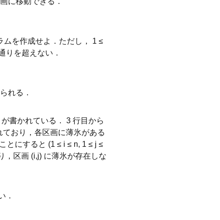
区画に移動できる．
ムを作成せよ．ただし， 1 ≤
0万通りを超えない．
られる．
n が書かれている． 3 行目から
書かれており，各区画に薄氷がある
 (1 ≤ i ≤ n, 1 ≤ j ≤
り，区画 (i,j) に薄氷が存在しな
ない．