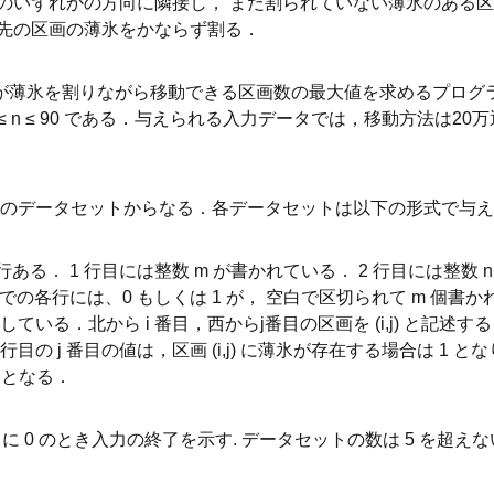
のいずれかの方向に隣接し， まだ割られていない薄氷のある
先の区画の薄氷をかならず割る．
君が薄氷を割りながら移動できる区画数の最大値を求めるプログラ
，1 ≤ n ≤ 90 である．与えられる入力データでは，移動方法は2
のデータセットからなる．各データセットは以下の形式で与え
行ある． 1 行目には整数 m が書かれている． 2 行目には整数 
目までの各行には、0 もしくは 1 が， 空白で区切られて m 個
いる．北から i 番目，西からj番目の区画を (i,j) と記述することにすると
+2 行目の j 番目の値は，区画 (i,j) に薄氷が存在する場合は 1 とな
 となる．
ともに 0 のとき入力の終了を示す. データセットの数は 5 を超え