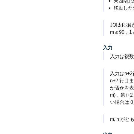
東西南北
移動した
JOI太郎
m ≤ 90
入力
入力は複数
入力はn+2
n+2 行
か否かを表して
m)，第 i
い場合は 0
m, n が