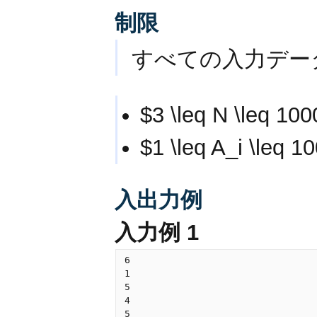
制限
すべての入力デー
$3 \leq N \leq 10
$1 \leq A_i \leq 1
入出力例
入力例 1
6

1

5

4

5
