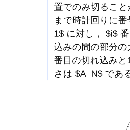
置でのみ切ることが
まで時計回りに番号をふっ
1$ に対し， $i$
込みの間の部分の大き
番目の切れ込みと
さは $A_N$ であ