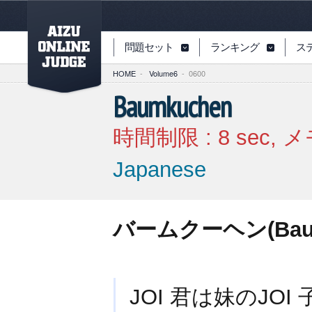
PAGETOP
問題セット
ランキング
ス
HOME
-
Volume6
-
0600
Baumkuchen
時間制限 :
8
sec, 
Japanese
バームクーヘン(Baum
JOI 君は妹のJO