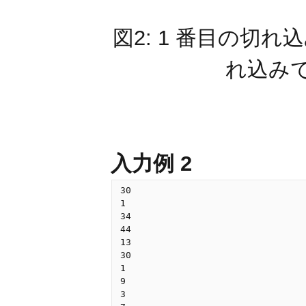
図2: 1 番目の切れ
れ込み
入力例 2
30

1

34

44

13

30

1

9

3
