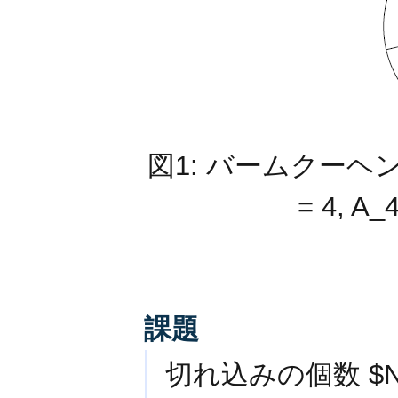
図1: バームクーヘンの例 $
= 4, A_4
課題
切れ込みの個数 $