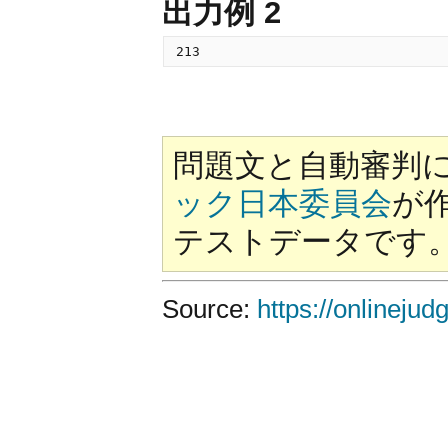
出力例 2
問題文と自動審判
ック日本委員会
が
テストデータです
Source:
https://onlineju