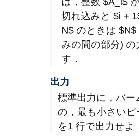
は，整数 $A_i$
切れ込みと $i + 
N$ のときは $
みの間の部分) の
す．
出力
標準出力に，バー
の，最も小さいピ
を1 行で出力せよ