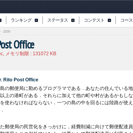
ランキング
ステータス
コンテスト
コース
-
2200
Post Office
ec, メモリ制限 :
131072
KB
. Rito Post Office
島の郵便局に勤めるプログラマである．あなたの住んでいる地
以上の港町がある．それらに加えて他の町や村があるかもしな
を使わなければならない．一つの島の中を回るには陸路が使え
．
た郵便局の民営化をきっかけに，経費削減に向けて郵便配達員