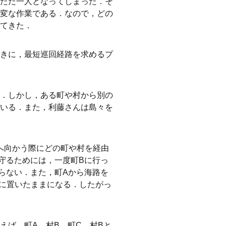
ただ一人となってしまった．そ
変な作業である．なので，どの
てきた．
きに，最短巡回経路を求めるプ
．しかし，ある町や村から別の
いる．また，利藤さんは島々を
へ向かう際にどの町や村を経由
守るためには，一度町Bに行っ
らない．また，町Aから海路を
Bに置いたままになる．したがっ
えば，町A，村B，町C，村Bと