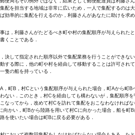
郵便局もその例外ではなく，結果として郵便配達員は利藤さん
集配を担当する地域は非常に広いため，一人で集配するのは大
ば効率的に集配を行えるのか，利藤さんがあなたに助けを求め
事は，利藤さんがたどるべき町や村の集配順序が与えられたと
書くことである．
，決して指定された順序以外で集配業務を行うことができない
動する際に，他の町や村を経由して移動することは許可されて
一隻の船を持っている．
A，町B，村Cという集配順序が与えられた場合，町Aから町B
わない．このとき，村Cを経由しても構わないが，集配順序を
こなってから，改めて村Cを訪れて集配をおこなわなければな
に向かい，町Bから陸路を用いて村Cに向かった場合，船を町
路を使いたい場合は町Bに戻る必要がある．
村において複数回集配をしなければならない場合もある．たと