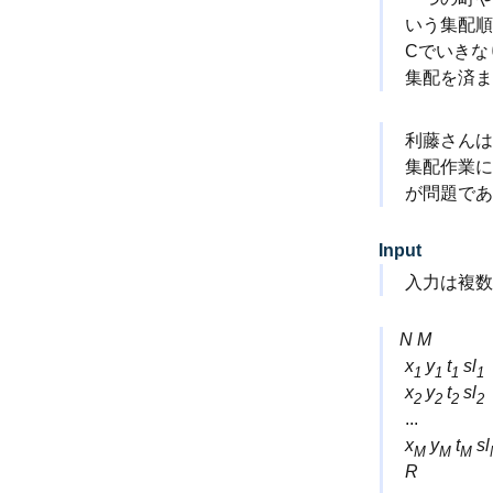
いう集配順
Cでいきな
集配を済ま
利藤さんは
集配作業に
が問題であ
Input
入力は複数
N
M
x
y
t
sl
1
1
1
1
x
y
t
sl
2
2
2
2
...
x
y
t
sl
M
M
M
R