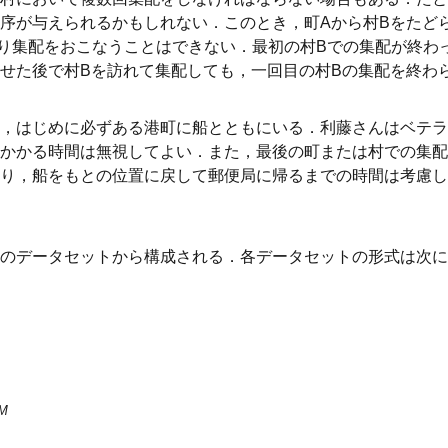
序が与えられるかもしれない．このとき，町Aから村Bをたど
り集配をおこなうことはできない．最初の村Bでの集配が終わ
せた後で村Bを訪れて集配しても，一回目の村Bの集配を終わ
，はじめに必ずある港町に船とともにいる．利藤さんはベテラ
かかる時間は無視してよい．また，最後の町または村での集配
り，船をもとの位置に戻して郵便局に帰るまでの時間は考慮し
のデータセットから構成される．各データセットの形式は次に
M