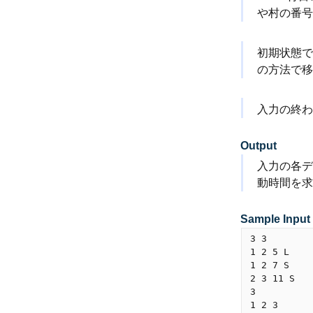
や村の番
初期状態
の方法で移
入力の終わ
Output
入力の各デ
動時間を求
Sample Input
3 3

1 2 5 L

1 2 7 S

2 3 11 S

3

1 2 3
