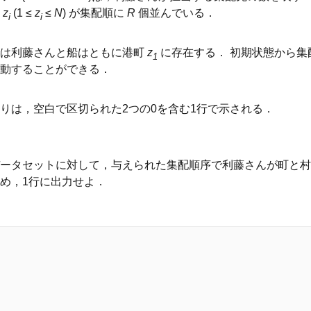
号
z
(1 ≤
z
≤
N
) が集配順に
R
個並んでいる．
i
i
では利藤さんと船はともに港町
z
に存在する． 初期状態から集
1
動することができる．
りは，空白で区切られた2つの0を含む1行で示される．
ータセットに対して，与えられた集配順序で利藤さんが町と村
め，1行に出力せよ．