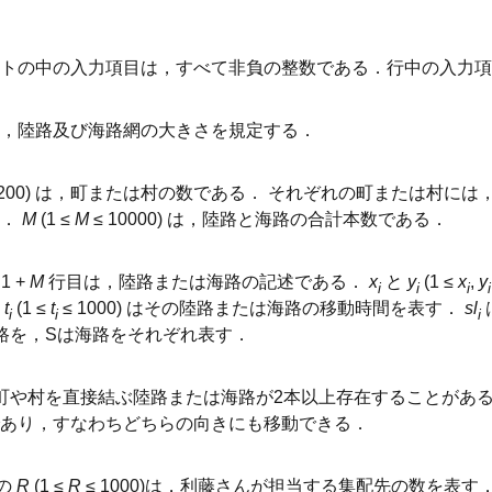
トの中の入力項目は，すべて非負の整数である．行中の入力項目
，陸路及び海路網の大きさを規定する．
 200) は，町または村の数である． それぞれの町または村には，
る．
M
(1 ≤
M
≤ 10000) は，陸路と海路の合計本数である．
1 +
M
行目は，陸路または海路の記述である．
x
と
y
(1 ≤
x
,
y
i
i
i
i
．
t
(1 ≤
t
≤ 1000) はその陸路または海路の移動時間を表す．
sl
i
i
i
路を，Sは海路をそれぞれ表す．
町や村を直接結ぶ陸路または海路が2本以上存在することがある
あり，すなわちどちらの向きにも移動できる．
目の
R
(1 ≤
R
≤ 1000)は，利藤さんが担当する集配先の数を表す