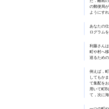
た．離島の
の郵便局が
ようにすれ
あなたの仕
ログラムを
利藤さんは
町や村へ移
巡るための
例えば，町
してもかま
て集配をお
用いて町B
て，次に海
一つの町や