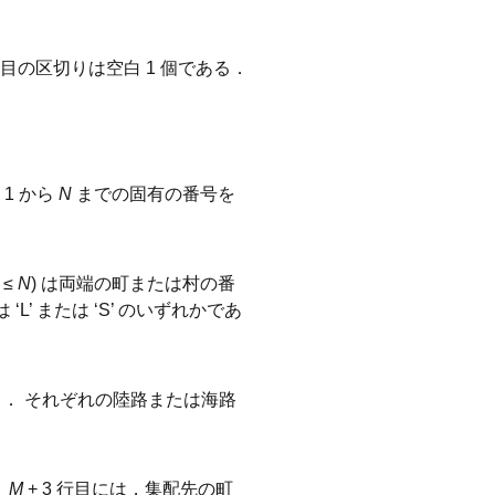
の区切りは空白 1 個である．
1 から
N
までの固有の番号を
≤
N
) は両端の町または村の番
は ‘L’ または ‘S’ のいずれかであ
． それぞれの陸路または海路
．
M
+ 3 行目には，集配先の町