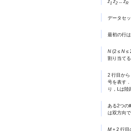
z
z
...
z
1
2
R
データセッ
最初の行は
N
(2 ≤
N
≤
割り当て
2 行目から 
号を表す
り，Lは陸
ある2つの
は双方向で
M
+ 2 行