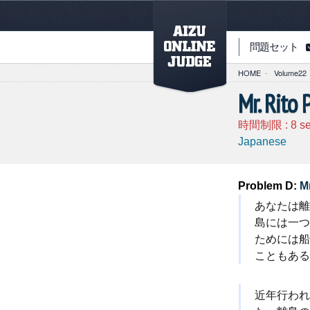
PAGETOP
問題セット
HOME
-
Volume22
Mr. Rito 
時間制限 :
8
s
Japanese
Problem D:
Mr
あなたは離
島には一つ
ためには船
こともある
近年行われ