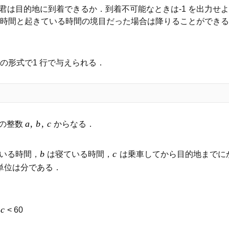
 君は目的地に到着できるか．到着不可能なときは-1 を出力せ
時間と起きている時間の境目だった場合は降りることができる
の形式で1 行で与えられる．
a
,
b
,
c
つの整数
からなる．
b
c
いる時間，
は寝ている時間，
は乗車してから目的地までに
単位は分である．
c
< 60