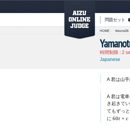
PAGETOP
問題セット
HOME
-
Volume26
Yamanot
時間制限 :
2
s
Japanese
A 君は山
A 君は電
き起きてい
てもずっ
60
t
+
c
に