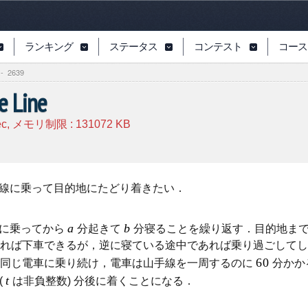
ランキング
ステータス
コンテスト
コース
-
2639
e Line
ec, メモリ制限 :
131072
KB
手線に乗って目的地にたどり着きたい．
a
b
車に乗ってから
分起きて
分寝ることを繰り返す．目的地ま
れば下車できるが，逆に寝ている途中であれば乗り過ごしてし
60
と同じ電車に乗り続け，電車は山手線を一周するのに
分かか
t
(
は非負整数) 分後に着くことになる．