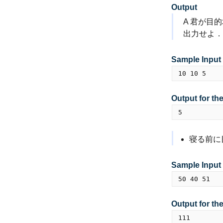
Output
A 君が目
出力せよ．
Sample Input
Output for th
寝る前に
Sample Input
Output for th