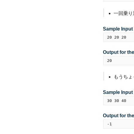
一回乗り
Sample Input
Output for th
もうちょ
Sample Input
Output for th