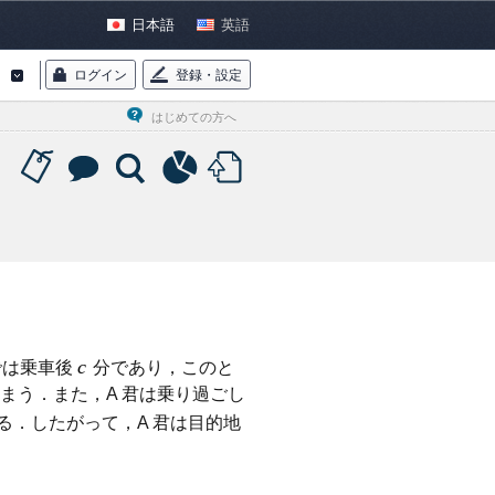
日本語
英語
ログイン
登録・設定
はじめての方へ
c
では乗車後
分であり，このと
まう．また，A 君は乗り過ごし
る．したがって，A 君は目的地