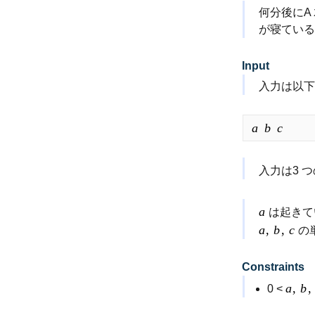
何分後にA
が寝ている
Input
入力は以下
a
b
c
入力は3 
a
は起きて
a
,
b
,
c
の
Constraints
a
,
b
,
0 <