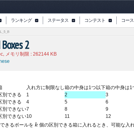
ランキング
ステータス
コンテスト
コース
L_5_B
d Boxes 2
ec, メモリ制限 :
262144
KB
nese
箱
入れ方に制限なし
箱の中身は1つ以下
箱の中身は1
区別できる
1
2
3
区別できる
4
5
6
区別できない
7
8
9
区別できない
10
11
12
できるボールを
k
個の区別できる箱に入れるとき、可能な入
k