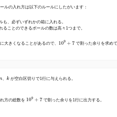
ールの入れ方は以下のルールにしたがいます：
ルも、必ずいずれかの箱に入れる。
れることのできるボールの数は高々1つまで。
9
10
+
7
に大きくなることがあるので、
で割った余りを求め
10
9
+
7
n
、
k
が空白区切りで1行に与えられる。
n
k
9
10
+
7
入れ方の総数を
で割った余りを1行に出力する。
10
9
+
7