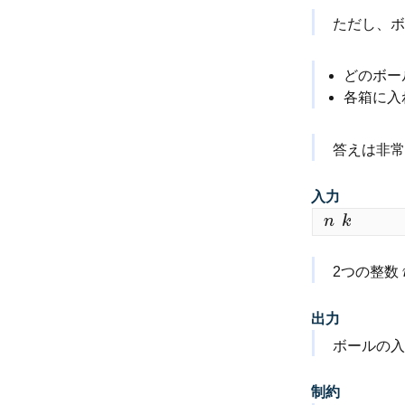
ただし、ボ
どのボー
各箱に入
答えは非常
入力
n
k
n
k
2つの整数
出力
ボールの
制約