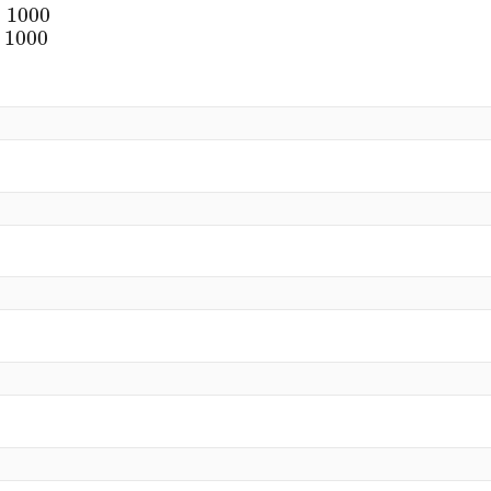
≤
1000
0
1000
0