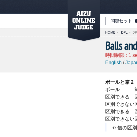
PAGETOP
問題セット
HOME
-
DPL
-
DP
Balls an
時間制限 :
1
s
English
/
Japa
ボールと箱 2
ボール
区別できる
区別できない
区別できる
区別できない
n
個の区別
n